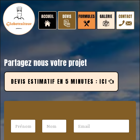
Partagez nous votre projet
DEVIS ESTIMATIF EN 5 MINUTES : ICI
M
N
E
e
o
-
s
m
m
Prénom
Nom
s
*
a